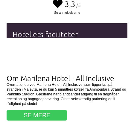
3,3
/5
Se anmeldelserne
Hotellets faciliteter
Wi-fi (Internet)
Parkering
Swimmingpool
Se alle hotellets faciliteter
her
Om Marilena Hotel - All Inclusive
Overnatter du ved Marilena Hotel - All Inclusive, som ligger tæt på
stranden i Malevizi, er du kun 5 minutters kørsel fra Ammoudara Strand og
Pankritio Stadion. Gæsterne har blandt andet adgang til en døgnåben
reception og bagageopbevaring. Gratis selvstændig parkering er til
rådighed på stedet.
SE MERE