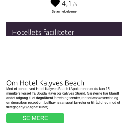
4,1
/5
Se anmeldelserne
Hotellets faciliteter
Wi-fi (Internet)
Parkering
Handikapvenlig
Gratis morgenmad
Swimmingpool
Fitnesscenter
Se alle hotellets faciliteter
her
Om Hotel Kalyves Beach
Med et ophold ved Hotel Kalyves Beach i Apokoronas er du kun 15
minutters kørsel fra Souda Havn og Kalyves Strand. Gæsterne har blandt
andet adgang til et døgnåbent forretningscenter, renseri/vaskeservice og
en døgnåben reception. Lufthavnstransport tur-retur er til rådighed mod et
tillægsgebyr (døgnet rundt).
SE MERE