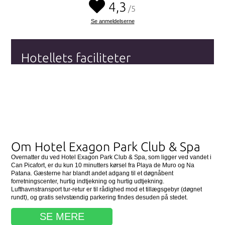
4,3
/5
Se anmeldelserne
Hotellets faciliteter
Wi-fi (Internet)
Kæledyrsvenligt
Parkering
Handikapvenlig
Swimmingpool
Se alle hotellets faciliteter
her
Om Hotel Exagon Park Club & Spa
Overnatter du ved Hotel Exagon Park Club & Spa, som ligger ved vandet i
Can Picafort, er du kun 10 minutters kørsel fra Playa de Muro og Na
Patana. Gæsterne har blandt andet adgang til et døgnåbent
forretningscenter, hurtig indtjekning og hurtig udtjekning.
Lufthavnstransport tur-retur er til rådighed mod et tillægsgebyr (døgnet
rundt), og gratis selvstændig parkering findes desuden på stedet.
SE MERE