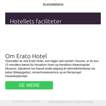
Se anmeldelserne
Hotellets faciliteter
Wi-fi (Internet)
Gratis morgenmad
Swimmingpool
Se alle hotellets faciliteter
her
Om Erato Hotel
Overnatter du ved Erato Hotel, som ligger ved vandet i Gouves, er du kun
15 minutters kørsel fra Heraklion Havn og Heraklion Arkæologiske
Museum. Gæsterne har blandt andet adgang til internetforbindelse via
kabel (tillægsgebyr), renseri/vaskeservice og en flersproget
medarbejderstab.
SE MERE
© Hotello.dk - © 2026 |
Vilkår & betingelser
-
Festfyrværkeri