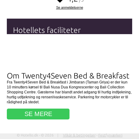
Se anmeldelserne
Hotellets faciliteter
Wi-fi (Internet)
Handikapvenlig
Fitnesscenter
Se alle hotellets faciliteter
her
Om Twenty4Seven Bed & Breakfast
Fra Twenty4Seven Bed & Breakfast i Jimbaran (Taman Griya) er der kun
10 minutters kørsel til Bali Nusa Dua Kongrescenter og Bali Collection
Shopping Centre. Gæsterne har blandt andet adgang til hurtig indtjekning,
hurtig udtjekning og renseri/vaskeservice. Parkering for motorcykler er til
rådighed på stedet.
SE MERE
© Hotello.dk - © 2026 |
Vilkår & betingelser
-
Festfyrværkeri