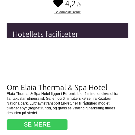
4,2
/5
Se anmeldelserne
Hotellets faciliteter
Wi-fi (Internet)
Kæledyrsvenligt
Parkering
Gratis morgenmad
Swimmingpool
Se alle hotellets faciliteter
her
Om Elaia Thermal & Spa Hotel
Elaia Thermal & Spa Hotel ligger i Edremit, blot 4 minutters kørsel fra
Tahtakuslar Etnografisk Galleri og 6 minutters kørsel fra Kazdağı
Nationalpark. Lufthavnstransport tur-retur er til rådighed mod et
tillægsgebyr (døgnet rundt), og gratis selvstændig parkering findes
desuden på stedet.
SE MERE