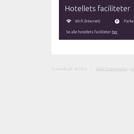
Hotellets faciliteter
Wi-fi (Internet)
Parke
Se alle hotellets faciliteter
her
© Hotello.dk - © 2026 |
Vilkår & betingelser
-
Fe