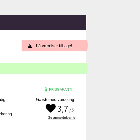
Få værelser tilbage!
PRISGARANTI
 dig:
Gæsternes vurdering:
3,7
i
/5
kering
Se anmeldelserne