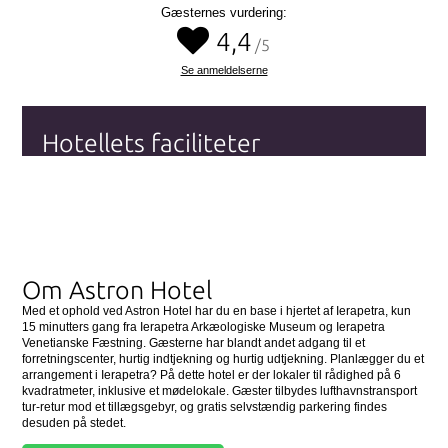
Gæsternes vurdering:
4,4
/5
Se anmeldelserne
Hotellets faciliteter
Wi-fi (Internet)
Parkering
Handikapvenlig
Gratis morgenmad
Se alle hotellets faciliteter
her
Om Astron Hotel
Med et ophold ved Astron Hotel har du en base i hjertet af Ierapetra, kun
15 minutters gang fra Ierapetra Arkæologiske Museum og Ierapetra
Venetianske Fæstning. Gæsterne har blandt andet adgang til et
forretningscenter, hurtig indtjekning og hurtig udtjekning. Planlægger du et
arrangement i Ierapetra? På dette hotel er der lokaler til rådighed på 6
kvadratmeter, inklusive et mødelokale. Gæster tilbydes lufthavnstransport
tur-retur mod et tillægsgebyr, og gratis selvstændig parkering findes
desuden på stedet.