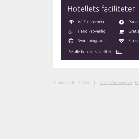
Hotellets faciliteter
Wi-fi (Internet)
Parke
Handikapvenlig
Grati
Swimmingpool
Fitne
Se alle hotellets faciliteter
her
© Hotello.dk - © 2026 |
Vilkår & betingelser
-
Fe