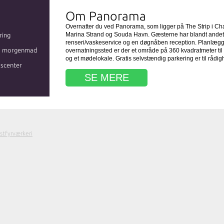
Om Panorama
Overnatter du ved Panorama, som ligger på The Strip i Chan
Marina Strand og Souda Havn. Gæsterne har blandt andet 
ring
renseri/vaskeservice og en døgnåben reception. Planlægg
s morgenmad
overnatningssted er der et område på 360 kvadratmeter til
og et mødelokale. Gratis selvstændig parkering er til rådig
sscenter
SE MERE
stfyrværkeri