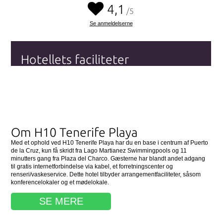
4,1
/5
Se anmeldelserne
Hotellets faciliteter
Wi-fi (Internet)
Parkering
Swimmingpool
Fitnesscenter
Se alle hotellets faciliteter
her
Om H10 Tenerife Playa
Med et ophold ved H10 Tenerife Playa har du en base i centrum af Puerto
de la Cruz, kun få skridt fra Lago Martianez Swimmingpools og 11
minutters gang fra Plaza del Charco. Gæsterne har blandt andet adgang
til gratis internetforbindelse via kabel, et forretningscenter og
renseri/vaskeservice. Dette hotel tilbyder arrangementfaciliteter, såsom
konferencelokaler og et mødelokale.
SE MERE